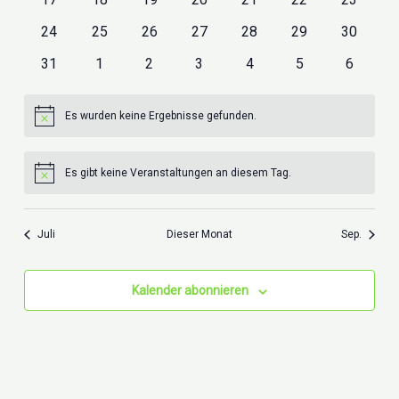
Veranstaltungen
Veranstaltungen
Veranstaltungen
Veranstaltungen
Veranstaltungen
Veranstaltungen
Veransta
0
0
0
0
0
0
0
24
25
26
27
28
29
30
Veranstaltungen
Veranstaltungen
Veranstaltungen
Veranstaltungen
Veranstaltungen
Veranstaltungen
Veransta
0
0
0
0
0
0
0
31
1
2
3
4
5
6
Veranstaltungen
Veranstaltungen
Veranstaltungen
Veranstaltungen
Veranstaltungen
Veranstaltungen
Veransta
Es wurden keine Ergebnisse gefunden.
Hinweis
Es gibt keine Veranstaltungen an diesem Tag.
Hinweis
Juli
Dieser Monat
Sep.
Kalender abonnieren