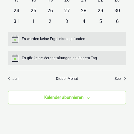
Veranstaltungen
Veranstaltungen
Veranstaltungen
Veranstaltungen
Veranstaltungen
Veranstaltungen
Veransta
0
0
0
0
0
0
0
24
25
26
27
28
29
30
Veranstaltungen
Veranstaltungen
Veranstaltungen
Veranstaltungen
Veranstaltungen
Veranstaltungen
Veransta
0
0
0
0
0
0
0
31
1
2
3
4
5
6
Veranstaltungen
Veranstaltungen
Veranstaltungen
Veranstaltungen
Veranstaltungen
Veranstaltungen
Veransta
Es wurden keine Ergebnisse gefunden.
Hinweis
Es gibt keine Veranstaltungen an diesem Tag.
Hinweis
Juli
Dieser Monat
Sep.
Kalender abonnieren