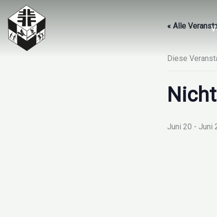
Zum
Inhalt
« Alle Veranst
V
springen
Diese Veransta
Nicht
Juni 20
-
Juni 