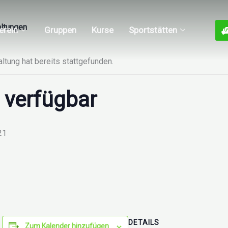
altungen
erein
Gruppen
Kurse
Sportstätten
ltung hat bereits stattgefunden.
 verfügbar
21
DETAILS
Zum Kalender hinzufügen