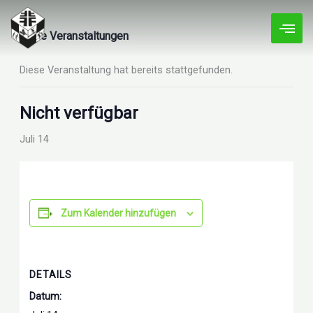
Zum
Inhalt
« Alle Veranstaltungen
springen
Diese Veranstaltung hat bereits stattgefunden.
Nicht verfügbar
Juli 14
Zum Kalender hinzufügen
DETAILS
Datum: